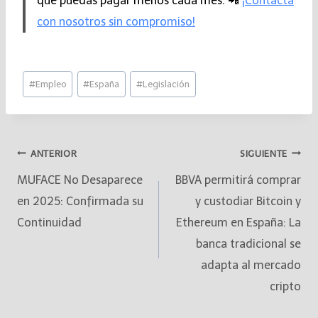
que puedas pagar menos cada mes. 📲
¡Contacta
con nosotros sin compromiso!
#
Empleo
#
España
#
Legislación
ANTERIOR
SIGUIENTE
MUFACE No Desaparece
BBVA permitirá comprar
en 2025: Confirmada su
y custodiar Bitcoin y
Continuidad
Ethereum en España: La
banca tradicional se
adapta al mercado
cripto