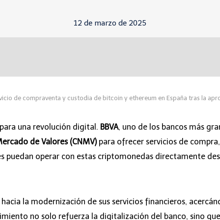
12 de marzo de 2025
vicio de compraventa y custodia de bitcoin y ethereum en España tras la ap
para una revolución digital.
BBVA
, uno de los bancos más gra
Mercado de Valores (CNMV)
para ofrecer servicios de compra,
es puedan operar con estas criptomonedas directamente desd
 hacia la modernización de sus servicios financieros, acercá
iento no solo refuerza la digitalización del banco, sino que 