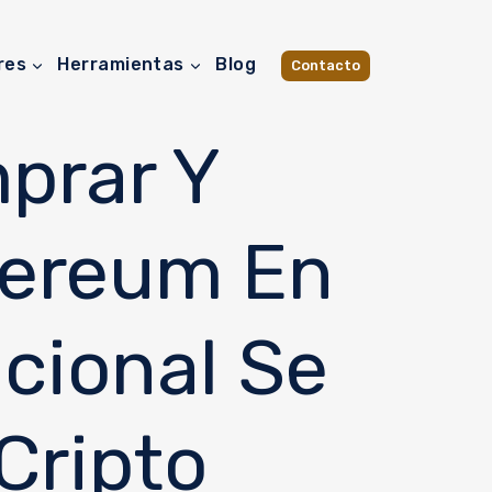
res
Herramientas
Blog
Contacto
prar Y
hereum En
cional Se
Cripto