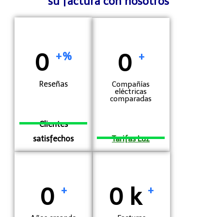
su factura con nosotros
0
0
+%
+
Reseñas
Compañías
eléctricas
comparadas
Clientes
satisfechos
Tarifas Luz
0
0
k
+
+