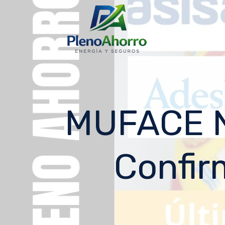
contenido
MUFACE N
Confir