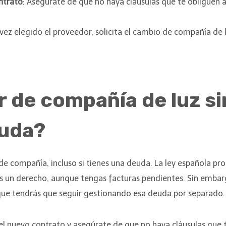
ontrato
: Asegúrate de que no haya cláusulas que te obliguen
 vez elegido el proveedor, solicita el cambio de compañía de 
 de compañía de luz si
euda?
de compañía, incluso si tienes una deuda. La ley española pr
es un derecho, aunque tengas facturas pendientes. Sin embar
 que tendrás que seguir gestionando esa deuda por separado.
del nuevo contrato y asegúrate de que no haya cláusulas que 