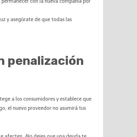
 a permanecer con la nueva compañía por
luz y asegúrate de que todas las
n penalización
otege a los consumidores y establece que
go, el nuevo proveedor no asumirá tus
te afecten. ¡No dejes que una deuda te