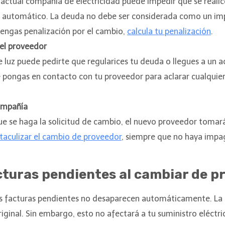
u actual compañía de electricidad puede impedir que se reali
s automático. La deuda no debe ser considerada como un im
engas penalización por el cambio,
calcula tu penalización
.
el proveedor
 luz puede pedirte que regularices tu deuda o llegues a un 
pongas en contacto con tu proveedor para aclarar cualquier d
ompañía
ue se haga la solicitud de cambio, el nuevo proveedor tomará 
taculizar el cambio de proveedor
, siempre que no haya impa
cturas pendientes al cambiar de p
s facturas pendientes no desaparecen automáticamente. La 
iginal. Sin embargo, esto no afectará a tu suministro eléctr