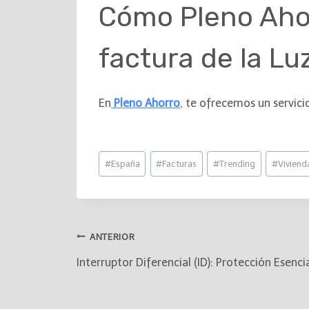
Cómo Pleno Ahorr
factura de la Lu
En
Pleno Ahorro
, te ofrecemos un servici
#
España
#
Facturas
#
Trending
#
Viviend
ANTERIOR
Interruptor Diferencial (ID): Protección Esenc